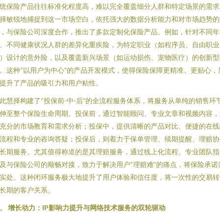
统保险产品往往标准化程度高，难以完全覆盖细分人群和特定场景的需求
择敏锐地捕捉到这一市场空白，依托强大的数据分析能力和对市场趋势的
，与保险公司深度合作，推出了多款定制化保险产品。例如，针对不同年
、不同健康状况人群的差异化重疾险，为特定职业（如程序员、自由职业
）设计的意外险，以及覆盖新兴场景（如运动损伤、宠物医疗）的创新型
。这种“以用户为中心”的产品开发模式，使得保险保障更精准、更贴心，
提升了产品的吸引力和用户粘性。
此慧择构建了“投保前-中-后”的全流程服务体系，将服务从单纯的销售环
伸至整个保险生命周期。投保前，通过智能顾问、专业文章和视频内容，
充分的市场教育和需求分析；投保中，提供清晰的产品对比、便捷的在线
流程和专业的咨询答疑；投保后，则着力于保单管理、续期提醒、理赔协
长期服务。尤其值得称道的是其理赔服务，通过线上化流程、专业团队指
及与保险公司的顺畅对接，致力于解决用户“理赔难”的痛点，将保险承诺
实处。这种闭环服务极大地提升了用户体验和信任度，将一次性的交易转
长期的客户关系。
、 增长动力：IP影响力提升与网络技术服务的双轮驱动