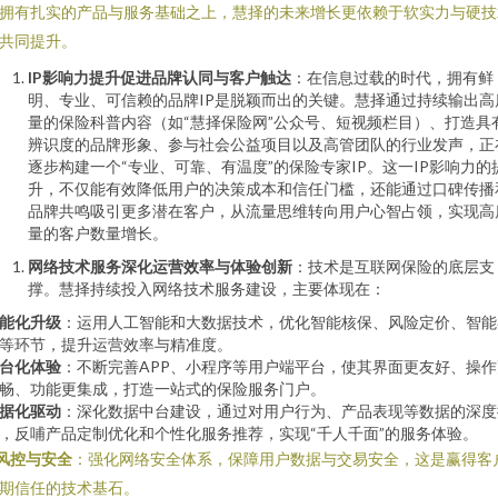
拥有扎实的产品与服务基础之上，慧择的未来增长更依赖于软实力与硬技
共同提升。
IP影响力提升促进品牌认同与客户触达
：在信息过载的时代，拥有鲜
明、专业、可信赖的品牌IP是脱颖而出的关键。慧择通过持续输出高
量的保险科普内容（如“慧择保险网”公众号、短视频栏目）、打造具
辨识度的品牌形象、参与社会公益项目以及高管团队的行业发声，正
逐步构建一个“专业、可靠、有温度”的保险专家IP。这一IP影响力的
升，不仅能有效降低用户的决策成本和信任门槛，还能通过口碑传播
品牌共鸣吸引更多潜在客户，从流量思维转向用户心智占领，实现高
量的客户数量增长。
网络技术服务深化运营效率与体验创新
：技术是互联网保险的底层支
撑。慧择持续投入网络技术服务建设，主要体现在：
能化升级
：运用人工智能和大数据技术，优化智能核保、风险定价、智能
等环节，提升运营效率与精准度。
台化体验
：不断完善APP、小程序等用户端平台，使其界面更友好、操作
畅、功能更集成，打造一站式的保险服务门户。
据化驱动
：深化数据中台建设，通过对用户行为、产品表现等数据的深度
，反哺产品定制优化和个性化服务推荐，实现“千人千面”的服务体验。
风控与安全
：强化网络安全体系，保障用户数据与交易安全，这是赢得客
期信任的技术基石。